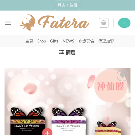
Skip
登入 / 註冊
to
content
+
主頁
Shop
Gifts
NEWS
查證真偽
代理加盟
篩選