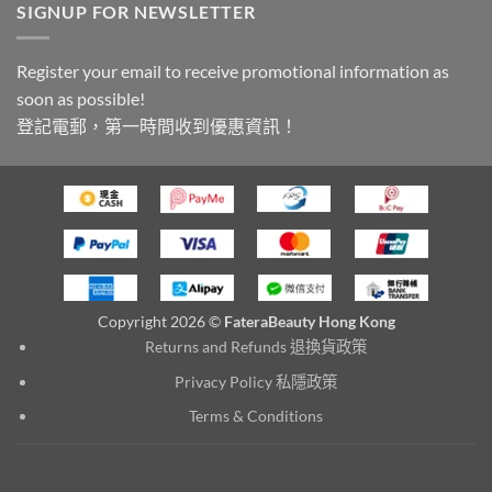
SIGNUP FOR NEWSLETTER
Register your email to receive promotional information as
soon as possible!
登記電郵，第一時間收到優惠資訊！
Copyright 2026 ©
FateraBeauty Hong Kong
Returns and Refunds 退換貨政策
Privacy Policy 私隱政策
Terms & Conditions