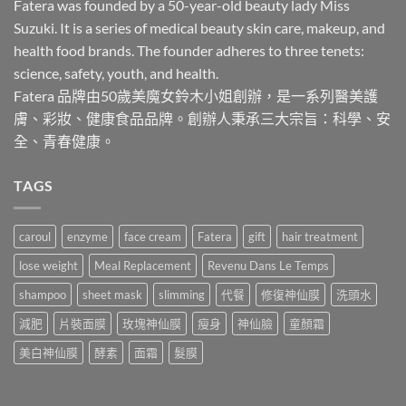
款
Fatera was founded by a 50-year-old beauty lady Miss
式。
式。
Suzuki. It is a series of medical beauty skin care, makeup, and
可
可
在
health food brands. The founder adheres to three tenets:
在
產
science, safety, youth, and health.
產
品
Fatera 品牌由50歲美魔女鈴木小姐創辦，是一系列醫美護
品
頁
膚、彩妝、健康食品品牌。創辦人秉承三大宗旨：科學、安
頁
面
面
全、青春健康。
選
選
擇
擇
選
TAGS
選
項
項
caroul
enzyme
face cream
Fatera
gift
hair treatment
lose weight
Meal Replacement
Revenu Dans Le Temps
shampoo
sheet mask
slimming
代餐
修復神仙膜
洗頭水
減肥
片裝面膜
玫塊神仙膜
瘦身
神仙臉
童顏霜
美白神仙膜
酵素
面霜
髮膜