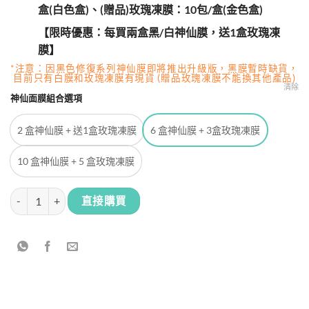
盒(白色盒)、(贈品)玫瑰凍膜：10包/盒(金色盒)
【限時優惠：每買兩盒黑/白神仙膜，送1盒玫瑰凍
膜】
*注意：因黑色修復系列神仙膜即將推出升級版，黑膜暫時缺貨，
目前只有白膜和玫瑰凍膜有現貨 (贈品玫瑰凍膜不能換其他產品)
清除
神仙面膜組合選項
2 盒神仙膜 + 送1盒玫瑰凍膜
6 盒神仙膜 + 3盒玫瑰凍膜
10 盒神仙膜 + 5 盒玫瑰凍膜
Fatera神仙膜套裝 (每買2盒神仙膜 送 1盒玫瑰凍膜) 數量
直接購買