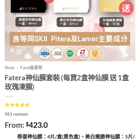
Shop
/
Face護膚類
Fatera神仙膜套裝 (每買2盒神仙膜 送 1盒
玫瑰凍膜)
評分
961
5.00
/
961
reviews
5，已有
位
顧客進行評
From:
423.0
$
分
修復神仙膜：4片/盒(黑色盒)、美白瘦臉神仙膜：5片/