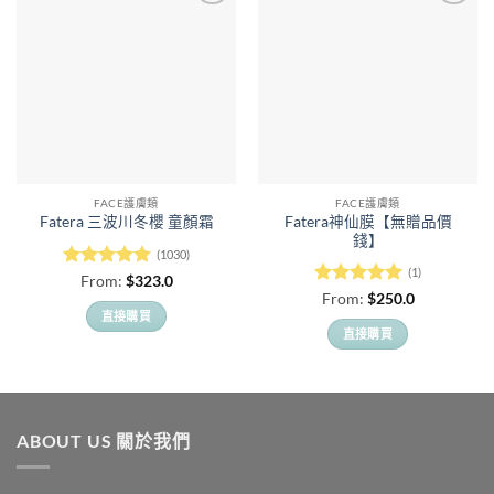
FACE護膚類
FACE護膚類
Fatera神仙膜【無贈品價
Fatera 三波川冬櫻 童顏霜
錢】
(1030)
(1)
評分
5
滿
From:
$
323.0
分 5
評分
5
滿
From:
$
250.0
分 5
直接購買
直接購買
此
此
產
產
品
品
有
有
多
ABOUT US 關於我們
多
種
種
款