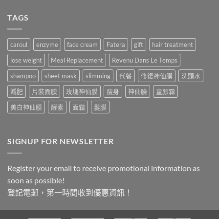
選
擇
擇
選
TAGS
選
項
項
caroul
enzyme
face cream
Fatera
gift
hair treatment
lose weight
Meal Replacement
Revenu Dans Le Temps
shampoo
sheet mask
slimming
代餐
修復神仙膜
洗頭水
減肥
片裝面膜
玫塊神仙膜
瘦身
神仙臉
童顏霜
美白神仙膜
酵素
面霜
髮膜
SIGNUP FOR NEWSLETTER
Register your email to receive promotional information as
soon as possible!
登記電郵，第一時間收到優惠資訊！