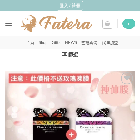
Skip
登入 / 註冊
to
content
+
主頁
Shop
Gifts
NEWS
查證真偽
代理加盟
篩選