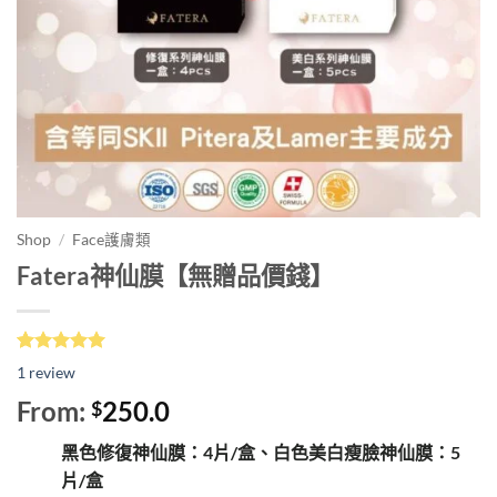
Shop
/
Face護膚類
Fatera神仙膜【無贈品價錢】
評分
1
5.00
/
1
review
5，已有
位
顧客進行評
From:
250.0
$
分
黑色修復神仙膜：4片/盒、白色美白瘦臉神仙膜：5
片/盒