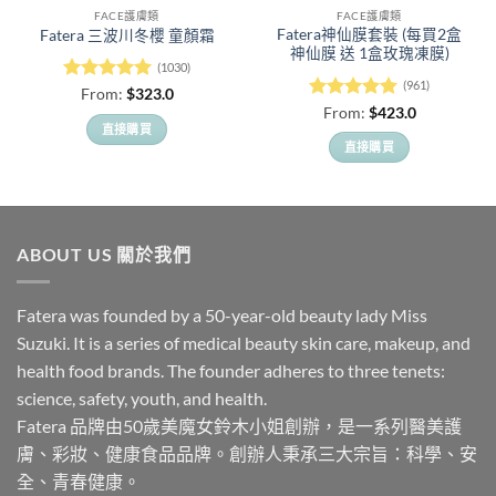
FACE護膚類
FACE護膚類
Fatera神仙膜套裝 (每買2盒
Fatera 三波川冬櫻 童顏霜
神仙膜 送 1盒玫瑰凍膜)
(1030)
(961)
評分
5
滿
From:
$
323.0
分 5
評分
5
滿
From:
$
423.0
分 5
直接購買
直接購買
此
此
產
產
品
品
有
有
多
ABOUT US 關於我們
多
種
種
款
款
Fatera was founded by a 50-year-old beauty lady Miss
式。
式。
Suzuki. It is a series of medical beauty skin care, makeup, and
可
可
在
health food brands. The founder adheres to three tenets:
在
產
science, safety, youth, and health.
產
品
Fatera 品牌由50歲美魔女鈴木小姐創辦，是一系列醫美護
品
頁
膚、彩妝、健康食品品牌。創辦人秉承三大宗旨：科學、安
頁
面
面
全、青春健康。
選