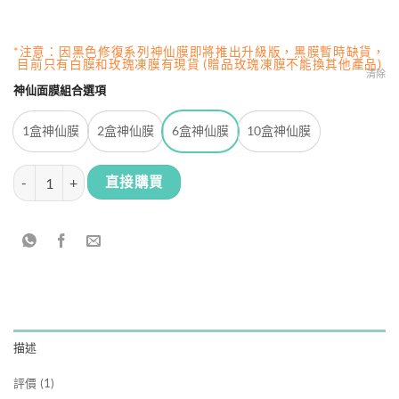
*注意：因黑色修復系列神仙膜即將推出升級版，黑膜暫時缺貨，
目前只有白膜和玫瑰凍膜有現貨 (贈品玫瑰凍膜不能換其他產品)
清除
神仙面膜組合選項
1盒神仙膜
2盒神仙膜
6盒神仙膜
10盒神仙膜
Fatera神仙膜【無贈品價錢】 數量
直接購買
描述
評價 (1)