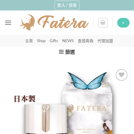
Skip
登入 / 註冊
to
content
+
主頁
Shop
Gifts
NEWS
查證真偽
代理加盟
篩選