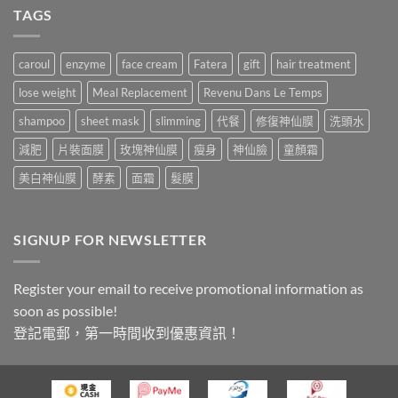
擇
選
TAGS
選
項
項
caroul
enzyme
face cream
Fatera
gift
hair treatment
lose weight
Meal Replacement
Revenu Dans Le Temps
shampoo
sheet mask
slimming
代餐
修復神仙膜
洗頭水
減肥
片裝面膜
玫塊神仙膜
瘦身
神仙臉
童顏霜
美白神仙膜
酵素
面霜
髮膜
SIGNUP FOR NEWSLETTER
Register your email to receive promotional information as
soon as possible!
登記電郵，第一時間收到優惠資訊！