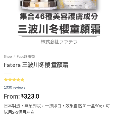
Shop
/
Face護膚類
Fatera 三波川冬櫻 童顏霜
評分
1030
5.00
/
1030
reviews
5，已有
位
顧客進行評
From:
323.0
$
分
日本製造，無須卸妝，一抹即白，效果自然 🌸一盒50g，可
以用2-3個月左右