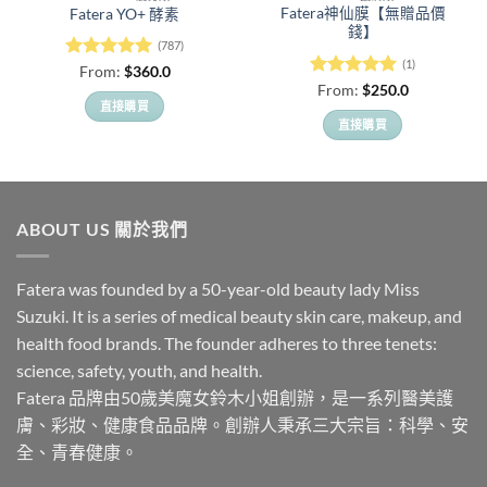
Fatera神仙膜【無贈品價
Fatera YO+ 酵素
錢】
(787)
(1)
評分
5
滿
From:
$
360.0
分 5
評分
5
滿
From:
$
250.0
分 5
直接購買
直接購買
此
此
產
產
品
品
有
有
多
ABOUT US 關於我們
多
種
種
款
款
Fatera was founded by a 50-year-old beauty lady Miss
式。
式。
Suzuki. It is a series of medical beauty skin care, makeup, and
可
可
在
health food brands. The founder adheres to three tenets:
在
產
science, safety, youth, and health.
產
品
Fatera 品牌由50歲美魔女鈴木小姐創辦，是一系列醫美護
品
頁
膚、彩妝、健康食品品牌。創辦人秉承三大宗旨：科學、安
頁
面
面
全、青春健康。
選
選
擇