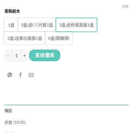
清除
套裝組合
1盒
3盒,送CC代餐1盒
3盒,送修復面膜1盒
3盒,送美白面膜1盒
6盒(團購價)
Fatera 三波川冬櫻 童顏霜 數量
直接購買
描述
評價 (1030)